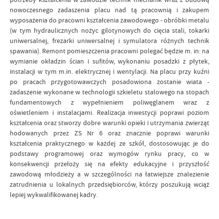
nowoczesnego zadaszenia placu nad tą pracownią i zakupem
wyposażenia do pracowni kształcenia zawodowego - obróbki metalu
(w tym hydraulicznych nożyc gilotynowych do cięcia stali, tokarki
uniwersalnej, frezarki uniwersalnej i symulatora różnych technik
spawania). Remont pomieszczenia pracowni polegać będzie m. in: na
wymianie okładzin ścian i sufitów, wykonaniu posadzki z płytek,
instalacji w tym m.in. elektrycznej i wentylacji. Na placu przy kuźni
po pracach przygotowawczych posadowiona zostanie wiata -
zadaszenie wykonane w technologii szkieletu stalowego na stopach
fundamentowych z wypełnieniem poliwęglanem wraz z
oświetleniem i instalacjami. Realizacja inwestycji poprawi poziom
kształcenia oraz stworzy dobre warunki opieki i utrzymania zwierząt
hodowanych przez ZS Nr 6 oraz znacznie poprawi warunki
kształcenia praktycznego w każdej ze szkół, dostosowując je do
podstawy programowej oraz wymogów rynku pracy, co w
konsekwencji przełoży się na efekty edukacyjne i przyszłość
zawodową młodzieży a w szczególności na łatwiejsze znalezienie
zatrudnienia u lokalnych przedsiębiorców, którzy poszukują wciąż
lepiej wykwalifikowanej kadry.