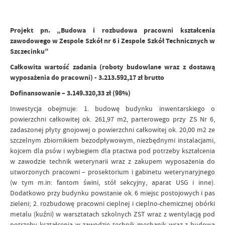
Projekt pn. „Budowa i rozbudowa pracowni kształcenia
zawodowego w Zespole Szkół nr 6 i Zespole Szkół Technicznych w
Szczecinku”
Całkowita wartość zadania (roboty budowlane wraz z dostawą
wyposażenia do pracowni) - 3.213.592,17 zł brutto
Dofinansowanie – 3.149.320,33 zł (98%)
Inwestycja obejmuje: 1. budowę budynku inwentarskiego o
powierzchni całkowitej ok. 261,97 m2, parterowego przy ZS Nr 6,
zadaszonej płyty gnojowej o powierzchni całkowitej ok. 20,00 m2 ze
szczelnym zbiornikiem bezodpływowym, niezbędnymi instalacjami,
kojcem dla psów i wybiegiem dla ptactwa pod potrzeby kształcenia
w zawodzie technik weterynarii wraz z zakupem wyposażenia do
utworzonych pracowni – prosektorium i gabinetu weterynaryjnego
(w tym m.in: fantom świni, stół sekcyjny, aparat USG i inne).
Dodatkowo przy budynku powstanie ok. 6 miejsc postojowych i pas
zieleni; 2. rozbudowę pracowni cieplnej i cieplno-chemicznej obórki
metalu (kuźni) w warsztatach szkolnych ZST wraz z wentylacją pod
potrzeby kształcenia w zawodzie technik mechanik wraz z budową