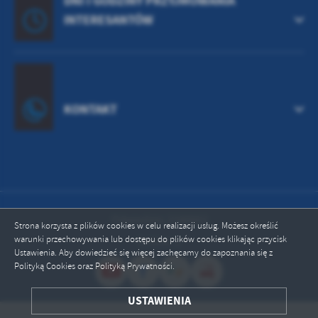
DNI I GODZINY PRZYJMOWANIA
INTERESANTÓW
KONTAKT
Odwiedzin: 2240662
Strona korzysta z plików cookies w celu realizacji usług. Możesz określić
warunki przechowywania lub dostępu do plików cookies klikając przycisk
Online: 1
Ustawienia. Aby dowiedzieć się więcej zachęcamy do zapoznania się z
Polityką Cookies oraz Polityką Prywatności.
ZAPISZ WYBRANE
USTAWIENIA