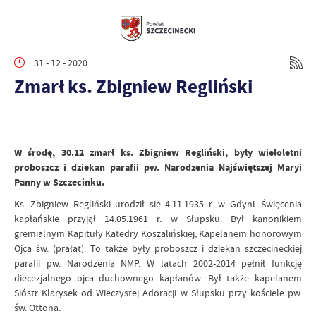
31 - 12 - 2020
Zmarł ks. Zbigniew Regliński
W środę, 30.12 zmarł ks. Zbigniew Regliński, były wieloletni
proboszcz i dziekan parafii pw. Narodzenia Najświętszej Maryi
Panny w Szczecinku.
Ks. Zbigniew Regliński urodził się 4.11.1935 r. w Gdyni. Święcenia
kapłańskie przyjął 14.05.1961 r. w Słupsku. Był kanonikiem
gremialnym Kapituły Katedry Koszalińskiej, Kapelanem honorowym
Ojca św. (prałat). To także były proboszcz i dziekan szczecineckiej
parafii pw. Narodzenia NMP. W latach 2002-2014 pełnił funkcję
diecezjalnego ojca duchownego kapłanów. Był także kapelanem
Sióstr Klarysek od Wieczystej Adoracji w Słupsku przy kościele pw.
św. Ottona.