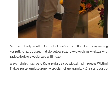
Od czasu kiedy Wielim Szczecinek wrócił na piłkarską mapę nasze
koszulki oraz udostępniał do celów rozgrywkowych największą w po
zacięte boje o zwycięstwo w III lidze.
W tych dniach starostę Krzysztofa Lisa odwiedził m.in. prezes Wiel
Trykot został umieszczony w specjalnej antyramie, którą starosta bę