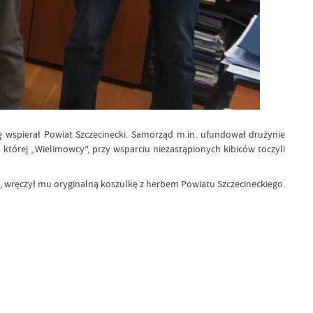
 wspierał Powiat Szczecinecki. Samorząd m.in. ufundował drużynie
tórej „Wielimowcy”, przy wsparciu niezastąpionych kibiców toczyli
e, wręczył mu oryginalną koszulkę z herbem Powiatu Szczecineckiego.