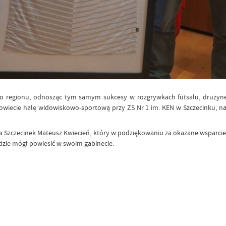
go regionu, odnosząc tym samym sukcesy w rozgrywkach futsalu, drużynę
wiecie halę widowiskowo-sportową przy ZS Nr 1 im. KEN w Szczecinku, na k
imia Szczecinek Mateusz Kwiecień, który w podziękowaniu za okazane wsparci
dzie mógł powiesić w swoim gabinecie.