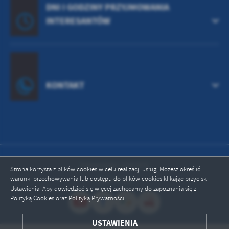
DNI I GODZINY PRZYJMOWANIA
INTERESANTÓW
KONTAKT
Odwiedzin: 2241831
Strona korzysta z plików cookies w celu realizacji usług. Możesz określić
warunki przechowywania lub dostępu do plików cookies klikając przycisk
Online: 11
Ustawienia. Aby dowiedzieć się więcej zachęcamy do zapoznania się z
Polityką Cookies oraz Polityką Prywatności.
ZAPISZ WYBRANE
USTAWIENIA