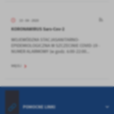
23 - 04 - 2020
KORONAWIRUS Sars-Cov-2
WOJEWÓDZKA STACJASANITARNO-
EPIDEMIOLOGICZNA W SZCZECINIE COVID-19 -
NUMER ALARMOWY (w godz. 6:00-22:00...
WIĘCEJ
POMOCNE LINKI