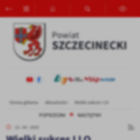
Przejdź do menu.
Przejdź do wyszukiwarki.
Przejdź do treści.
Przejdź do ustawień wielkości czcionki.
Włącz wersję kontrastową strony.
Ustawienia
Szanujemy Twoją prywatność. Możesz zmienić ustawienia cookies
lub zaakceptować je wszystkie. W dowolnym momencie możesz
dokonać zmiany swoich ustawień.
Niezbędne
Niezbędne pliki cookies służą do prawidłowego funkcjonowania
strony internetowej i umożliwiają Ci komfortowe korzystanie z
oferowanych przez nas usług.
Pliki cookies odpowiadają na podejmowane przez Ciebie działania w
Więcej
Strona główna
Aktualności
Wielki sukces I LO
celu m.in. dostosowania Twoich ustawień preferencji prywatności,
logowania czy wypełniania formularzy. Dzięki plikom cookies
POPRZEDNI
NASTĘPNY
strona, z której korzystasz, może działać bez zakłóceń.
Funkcjonalne i personalizacyjne
23 - 04 - 2020
Tego typu pliki cookies umożliwiają stronie internetowej
zapamiętanie wprowadzonych przez Ciebie ustawień oraz
Wielki sukces I LO