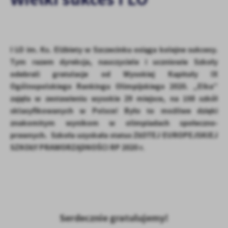
personalizację określonych funkcjonalności czy prezentowanych
treści.
Dzięki tym plikom cookies możemy zapewnić Ci większy komfort
Więcej
korzystania z funkcjonalności naszej strony poprzez dopasowanie
jej do Twoich indywidualnych preferencji. Wyrażenie zgody na
I LO im. Ks. Elżbiety w Szczecinku osiąga kolejne sukcesy.
funkcjonalne i personalizacyjne pliki cookies gwarantuje
Analityczne
Tym razem dyrekcja, nauczyciele i uczniowie Szkoły
dostępność większej ilości funkcji na stronie.
odebrali gratulacje od Wysokiej Kapituły IX
Analityczne pliki cookies pomagają nam rozwijać się i
Ogólnopolskiego Rankingu Olimpijskiego 2020. „Elka”
dostosowywać do Twoich potrzeb.
zajęła w zestawieniu wysokie 29 miejsce, na 158 szkół
Cookies analityczne pozwalają na uzyskanie informacji w zakresie
Więcej
sklasyfikowanych w Polsce! Było to możliwe dzięki
wykorzystywania witryny internetowej, miejsca oraz częstotliwości,
z jaką odwiedzane są nasze serwisy www. Dane pozwalają nam na
znakomitym wynikom w olimpiadach społeczno-
ocenę naszych serwisów internetowych pod względem ich
prawnych. Szkoła uzyskała status ZŁOTEJ EUROPEJSKIEJ
Reklamowe
popularności wśród użytkowników. Zgromadzone informacje są
SZKOŁY PRAWORZĄDNOŚCI RP 2020 r.
Dzięki reklamowym plikom cookies prezentujemy Ci najciekawsze
przetwarzane w formie zanonimizowanej. Wyrażenie zgody na
informacje i aktualności na stronach naszych partnerów.
analityczne pliki cookies gwarantuje dostępność wszystkich
funkcjonalności.
Promocyjne pliki cookies służą do prezentowania Ci naszych
Więcej
komunikatów na podstawie analizy Twoich upodobań oraz Twoich
zwyczajów dotyczących przeglądanej witryny internetowej. Treści
promocyjne mogą pojawić się na stronach podmiotów trzecich lub
Serdecznie gratulujemy!
firm będących naszymi partnerami oraz innych dostawców usług.
Firmy te działają w charakterze pośredników prezentujących nasze