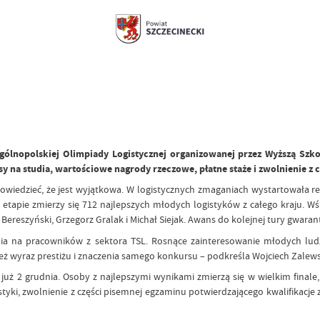
Ogólnopolskiej Olimpiady Logistycznej organizowanej przez Wyższą Sz
y na studia, wartościowe nagrody rzeczowe, płatne staże i zwolnienie 
 powiedzieć, że jest wyjątkowa. W logistycznych zmaganiach wystartowała r
m etapie zmierzy się 712 najlepszych młodych logistyków z całego kraju. W
h Bereszyński, Grzegorz Gralak i Michał Siejak. Awans do kolejnej tury gw
ia na pracowników z sektora TSL. Rosnące zainteresowanie młodych lu
 wyraz prestiżu i znaczenia samego konkursu – podkreśla Wojciech Zalewski
już 2 grudnia. Osoby z najlepszymi wynikami zmierzą się w wielkim finale
tyki, zwolnienie z części pisemnej egzaminu potwierdzającego kwalifikacj