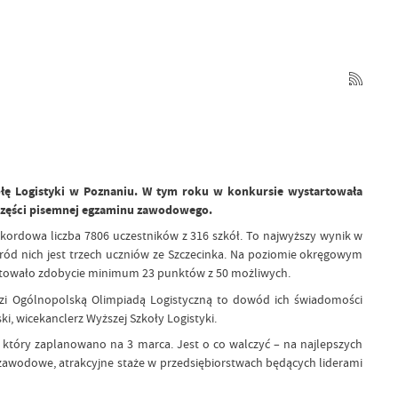
kołę Logistyki w Poznaniu. W tym roku w konkursie wystartowała
z części pisemnej egzaminu zawodowego.
ekordowa liczba 7806 uczestników z 316 szkół. To najwyższy wynik w
śród nich jest trzech uczniów ze Szczecinka. Na poziomie okręgowym
arantowało zdobycie minimum 23 punktów z 50 możliwych.
dzi Ogólnopolską Olimpiadą Logistyczną to dowód ich świadomości
, wicekanclerz Wyższej Szkoły Logistyki.
, który zaplanowano na 3 marca. Jest o co walczyć – na najlepszych
e zawodowe, atrakcyjne staże w przedsiębiorstwach będących liderami