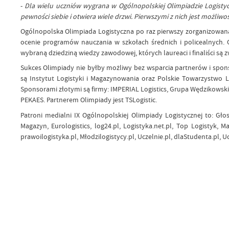
-
Dla wielu uczniów wygrana w Ogólnopolskiej Olimpiadzie Logistycz
pewności siebie i otwiera wiele drzwi. Pierwszymi z nich jest możliw
Ogólnopolska Olimpiada Logistyczna po raz pierwszy zorganizowana 
ocenie programów nauczania w szkołach średnich i policealnych. 
wybraną dziedziną wiedzy zawodowej, których laureaci i finaliści s
Sukces Olimpiady nie byłby możliwy bez wsparcia partnerów i spo
są Instytut Logistyki i Magazynowania oraz Polskie Towarzystwo Lo
Sponsorami złotymi są firmy: IMPERIAL Logistics, Grupa Wędzikowski
PEKAES. Partnerem Olimpiady jest TSLogistic.
Patroni medialni IX Ogólnopolskiej Olimpiady Logistycznej to: Gł
Magazyn, Eurologistics, log24.pl, Logistyka.net.pl, Top Logistyk, M
prawoilogistyka.pl, Młodzilogistycy.pl, Uczelnie.pl, dlaStudenta.pl, Uc