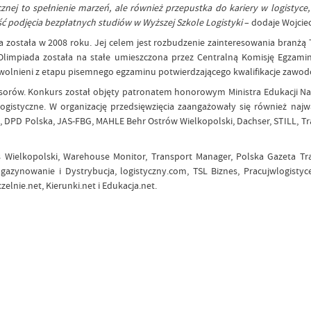
nej to spełnienie marzeń, ale również przepustka do kariery w logistyce
ość podjęcia bezpłatnych studiów w Wyższej Szkole Logistyki
– dodaje Wojciec
została w 2008 roku. Jej celem jest rozbudzenie zainteresowania branżą T
Olimpiada została na stałe umieszczona przez Centralną Komisję Egzami
ą zwolnieni z etapu pisemnego egzaminu potwierdzającego kwalifikacje zawo
nsorów. Konkurs został objęty patronatem honorowym Ministra Edukacji N
gistyczne. W organizację przedsięwzięcia zaangażowały się również najważn
, DPD Polska, JAS-FBG, MAHLE Behr Ostrów Wielkopolski, Dachser, STILL, Tr
os Wielkopolski, Warehouse Monitor, Transport Manager, Polska Gazeta T
agazynowanie i Dystrybucja, logistyczny.com, TSL Biznes, Pracujwlogistyce
zelnie.net, Kierunki.net i Edukacja.net.