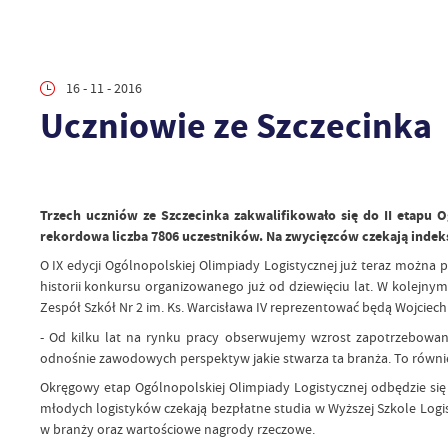
16 - 11 - 2016
Uczniowie ze Szczecinka
Trzech uczniów ze Szczecinka zakwalifikowało się do II etapu 
rekordowa liczba 7806 uczestników. Na zwycięzców czekają indeks
O IX edycji Ogólnopolskiej Olimpiady Logistycznej już teraz można
historii konkursu organizowanego już od dziewięciu lat. W kolejny
Zespół Szkół Nr 2 im. Ks. Warcisława IV reprezentować będą Wojciec
- Od kilku lat na rynku pracy obserwujemy wzrost zapotrzebowan
odnośnie zawodowych perspektyw jakie stwarza ta branża. To również
Okręgowy etap Ogólnopolskiej Olimpiady Logistycznej odbędzie się 
młodych logistyków czekają bezpłatne studia w Wyższej Szkole Logis
w branży oraz wartościowe nagrody rzeczowe.