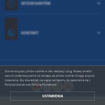
INTERESANTÓW
KONTAKT
Odwiedzin: 2241254
Strona korzysta z plików cookies w celu realizacji usług. Możesz określić
warunki przechowywania lub dostępu do plików cookies klikając przycisk
Online: 9
Ustawienia. Aby dowiedzieć się więcej zachęcamy do zapoznania się z
Polityką Cookies oraz Polityką Prywatności.
ZAPISZ WYBRANE
USTAWIENIA
ODRZUĆ WSZYSTKIE