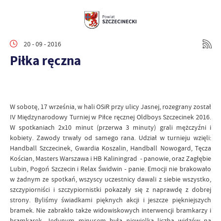
20 - 09 - 2016
Piłka ręczna
W sobotę, 17 września, w hali OSiR przy ulicy Jasnej, rozegrany został
IV Międzynarodowy Turniej w Piłce ręcznej Oldboys Szczecinek 2016.
W spotkaniach 2x10 minut (przerwa 3 minuty) grali mężczyźni i
kobiety. Zawody trwały od samego rana. Udział w turnieju wzięli:
Handball Szczecinek, Gwardia Koszalin, Handball Nowogard, Tęcza
Kościan, Masters Warszawa i HB Kaliningrad - panowie, oraz Zagłębie
Lubin, Pogoń Szczecin i Relax Świdwin - panie. Emocji nie brakowało
w żadnym ze spotkań, wszyscy uczestnicy dawali z siebie wszystko,
szczypiorniści i szczypiornistki pokazały się z naprawdę z dobrej
strony. Byliśmy świadkami pięknych akcji i jeszcze piękniejszych
bramek. Nie zabrakło także widowiskowych interwencji bramkarzy i
bramkarek. Jedynym minusem była niewielka liczba widzów na