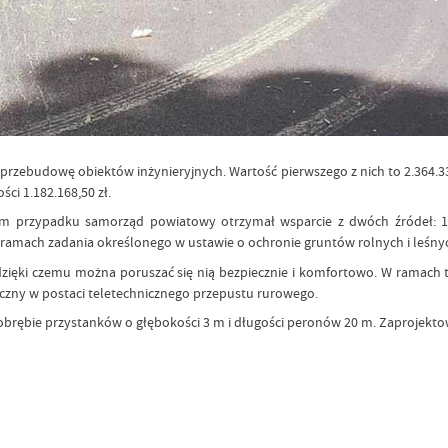
przebudowę obiektów inżynieryjnych. Wartość pierwszego z nich to 2.364.33
i 1.182.168,50 zł.
ym przypadku samorząd powiatowy otrzymał wsparcie z dwóch źródeł: 1.
w ramach zadania określonego w ustawie o ochronie gruntów rolnych i leśnyc
dzięki czemu można poruszać się nią bezpiecznie i komfortowo. W ramach
czny w postaci teletechnicznego przepustu rurowego.
rębie przystanków o głębokości 3 m i długości peronów 20 m. Zaprojektow