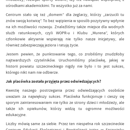
ośrodkami akademickimi. To wszystko już za nami.
Centrum stało się też „domem” dla żeglarzy, którzy „zarzucili tu
znów swoją kotwicę”. To bez wątpienia w sposób pozytywny wpłynie
na ich możliwości rozwoju. Znaleźliśmy także miejsce dla wodnych
służb ratunkowych, czyli WOPR-u i Klubu „Murena”, których
członkowie aktywnie wspierają nie tylko nasze inicjatywy, ale
również zabezpieczają jeziora i ratują życie.
Jestem pewien, że punktowanie tego, co zrobiliśmy znudziłoby
najtwardszych czytelników. Uruchomiliśmy placówkę, jakiej w
historii powiatu szczecineckiego nigdy nie było i to jest sukces,
którego nikt nam nie odbierze.
Jak placówka została przyjęta przez odwiedzających?
Kwestię naszego postrzegania przez odwiedzających osobiście
uważam za największy sukces. Placówka funkcjonuje i cieszy się
sporym zainteresowaniem nie tylko ze strony dzieci i młodzieży, ale
także ich opiekunów, którzy widzą tu ogromne możliwości
edukacyjne.
Liczby mówią same za siebie. Przez ten niespełna rok szczecineckie
Centrum Edukacji Ekologicznej i Rewitalizacji jezior w Szczecinku