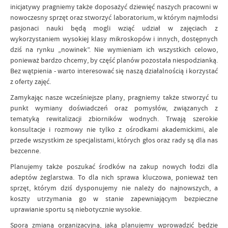
inicjatywy pragniemy także doposażyć dziewięć naszych pracowni w
nowoczesny sprzęt oraz stworzyć laboratorium, w którym najmłodsi
pasjonaci nauki będą mogli wziąć udział w zajęciach z
wykorzystaniem wysokiej klasy mikroskopów i innych, dostępnych
dziś na rynku „nowinek”. Nie wymieniam ich wszystkich celowo,
ponieważ bardzo chcemy, by część planów pozostała niespodzianką.
Bez wątpienia - warto interesować się naszą działalnością i korzystać
z oferty zajęć.
Zamykając nasze wcześniejsze plany, pragniemy także stworzyć tu
punkt wymiany doświadczeń oraz pomysłów, związanych z
tematyką rewitalizacji zbiorników wodnych. Trwają szerokie
konsultacje i rozmowy nie tylko z ośrodkami akademickimi, ale
przede wszystkim ze specjalistami, których głos oraz rady są dla nas
bezcenne.
Planujemy także poszukać środków na zakup nowych łodzi dla
adeptów żeglarstwa. To dla nich sprawa kluczowa, ponieważ ten
sprzęt, którym dziś dysponujemy nie należy do najnowszych, a
koszty utrzymania go w stanie zapewniającym bezpieczne
uprawianie sportu są niebotycznie wysokie.
Sporą zmianą organizacyjną, jaką planujemy wprowadzić będzie