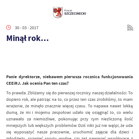
30 - 03 - 2017
Minął rok…
Panie dyrektorze, niebawem pierwsza rocznica funkcjonowania
CEEiRJ. Jak ocenia Pan ten czas?
To prawda. Zbliżamy się do pierwszej rocznicy naszej działalności. To
dopiero rok, ale patrząc na to, co przez ten czas zrobiliśmy, to mam
wrażenie, że minęło znacznie więcej czasu. To napawa nawet lekką
dumą, że mi i mojemu zespołowi udało się osiągnąć to, co wielu
uznawało za niemożliwe, pokonując przy tym niezliczoną ilość
mniejszych lub większych problemów. Dziś nikt już nie wątpi, że uda
się wyposażyć nasze pracownie, uruchomić zajęcia dla dzieci i
młodzieży, rozwijać sporty wodne, czy też nawiązać współpracę z