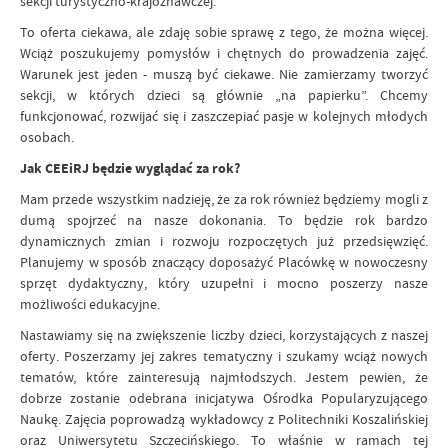
sekcji turystyczno-krajoznawczej.
To oferta ciekawa, ale zdaję sobie sprawę z tego, że można więcej.
Wciąż poszukujemy pomysłów i chętnych do prowadzenia zajęć.
Warunek jest jeden - muszą być ciekawe. Nie zamierzamy tworzyć
sekcji, w których dzieci są głównie „na papierku”. Chcemy
funkcjonować, rozwijać się i zaszczepiać pasje w kolejnych młodych
osobach.
Jak CEEiRJ będzie wyglądać za rok?
Mam przede wszystkim nadzieję, że za rok również będziemy mogli z
dumą spojrzeć na nasze dokonania. To będzie rok bardzo
dynamicznych zmian i rozwoju rozpoczętych już przedsięwzięć.
Planujemy w sposób znaczący doposażyć Placówkę w nowoczesny
sprzęt dydaktyczny, który uzupełni i mocno poszerzy nasze
możliwości edukacyjne.
Nastawiamy się na zwiększenie liczby dzieci, korzystających z naszej
oferty. Poszerzamy jej zakres tematyczny i szukamy wciąż nowych
tematów, które zainteresują najmłodszych. Jestem pewien, że
dobrze zostanie odebrana inicjatywa Ośrodka Popularyzującego
Naukę. Zajęcia poprowadzą wykładowcy z Politechniki Koszalińskiej
oraz Uniwersytetu Szczecińskiego. To właśnie w ramach tej