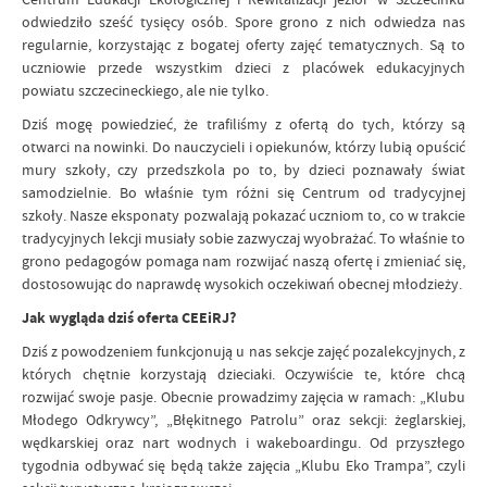
odwiedziło sześć tysięcy osób. Spore grono z nich odwiedza nas
regularnie, korzystając z bogatej oferty zajęć tematycznych. Są to
uczniowie przede wszystkim dzieci z placówek edukacyjnych
powiatu szczecineckiego, ale nie tylko.
Dziś mogę powiedzieć, że trafiliśmy z ofertą do tych, którzy są
otwarci na nowinki. Do nauczycieli i opiekunów, którzy lubią opuścić
mury szkoły, czy przedszkola po to, by dzieci poznawały świat
samodzielnie. Bo właśnie tym różni się Centrum od tradycyjnej
szkoły. Nasze eksponaty pozwalają pokazać uczniom to, co w trakcie
tradycyjnych lekcji musiały sobie zazwyczaj wyobrażać. To właśnie to
grono pedagogów pomaga nam rozwijać naszą ofertę i zmieniać się,
dostosowując do naprawdę wysokich oczekiwań obecnej młodzieży.
Jak wygląda dziś oferta CEEiRJ?
Dziś z powodzeniem funkcjonują u nas sekcje zajęć pozalekcyjnych, z
których chętnie korzystają dzieciaki. Oczywiście te, które chcą
rozwijać swoje pasje. Obecnie prowadzimy zajęcia w ramach: „Klubu
Młodego Odkrywcy”, „Błękitnego Patrolu” oraz sekcji: żeglarskiej,
wędkarskiej oraz nart wodnych i wakeboardingu. Od przyszłego
tygodnia odbywać się będą także zajęcia „Klubu Eko Trampa”, czyli