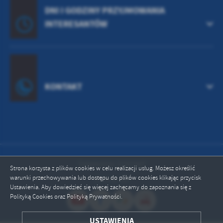
DNI I GODZINY PRZYJMOWANIA
INTERESANTÓW
KONTAKT
Odwiedzin: 2241987
Strona korzysta z plików cookies w celu realizacji usług. Możesz określić
warunki przechowywania lub dostępu do plików cookies klikając przycisk
Online: 10
Ustawienia. Aby dowiedzieć się więcej zachęcamy do zapoznania się z
Polityką Cookies oraz Polityką Prywatności.
ZAPISZ WYBRANE
USTAWIENIA