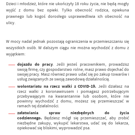
Dzieci i młodzież, które nie ukończyły 18 roku życia, nie będą mogły
wyjść z domu bez opieki. Tylko obecność rodzica, opiekuna
prawnego lub kogoś dorosłego usprawiedliwia ich obecność na
ulicy.
W mocy nadal jednak pozostają ograniczenia w przemieszczaniu się
wszystkich osób. W dalszym ciągu nie można wychodzić z domu z
wyjątkiem:
dojazdu do pracy
. Jeśli jesteś pracownikiem, prowadzisz
swoją firmę, czy gospodarstwo rolne, masz prawo dojechać do
swojej pracy. Masz również prawo udać się po zakup towarów i
usług związanych ze swoją zawodową działalnością.
wolontariatu na rzecz walki z COVID-19.
Jeśli
działasz na
rzecz walki z koronawirusem i pomagasz potrzebującym
przebywającym na kwarantannie lub osobom, które nie
powinny wychodzić z domu, możesz się przemieszczać w
ramach tej działalności.
załatwiania spraw niezbędnych do życia
codziennego.
Będziesz mógł się przemieszczać, aby zrobić
niezbędne zakupy, wykupić lekarstwa, udać się do lekarza,
opiekować się bliskimi, wyprowadzić psa.