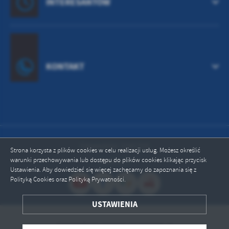
INTERESANTÓW
KONTAKT
Odwiedzin: 2241725
Strona korzysta z plików cookies w celu realizacji usług. Możesz określić
warunki przechowywania lub dostępu do plików cookies klikając przycisk
Online: 7
Ustawienia. Aby dowiedzieć się więcej zachęcamy do zapoznania się z
Polityką Cookies oraz Polityką Prywatności.
ZAPISZ WYBRANE
USTAWIENIA
ODRZUĆ WSZYSTKIE
Copyright by powiat.szczecinek.pl