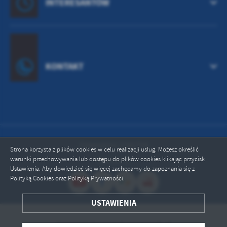
INTERESANTÓW
KONTAKT
Odwiedzin: 2241729
Strona korzysta z plików cookies w celu realizacji usług. Możesz określić
warunki przechowywania lub dostępu do plików cookies klikając przycisk
Online: 3
Ustawienia. Aby dowiedzieć się więcej zachęcamy do zapoznania się z
Polityką Cookies oraz Polityką Prywatności.
ZAPISZ WYBRANE
USTAWIENIA
ODRZUĆ WSZYSTKIE
Copyright by powiat.szczecinek.pl