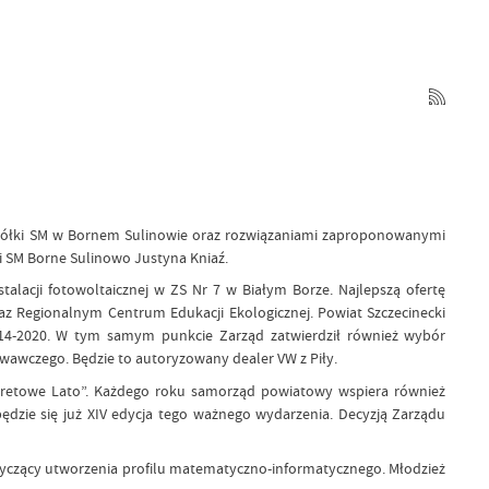
spółki SM w Bornem Sulinowie oraz rozwiązaniami zaproponowanymi
i SM Borne Sulinowo Justyna Kniaź.
lacji fotowoltaicznej w ZS Nr 7 w Białym Borze. Najlepszą ofertę
raz Regionalnym Centrum Edukacji Ekologicznej. Powiat Szczecinecki
4-2020. W tym samym punkcie Zarząd zatwierdził również wybór
wczego. Będzie to autoryzowany dealer VW z Piły.
baretowe Lato”. Każdego roku samorząd powiatowy wspiera również
dzie się już XIV edycja tego ważnego wydarzenia. Decyzją Zarządu
tyczący utworzenia profilu matematyczno-informatycznego. Młodzież