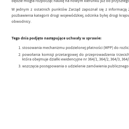
będzie mogła rozpocząć naukę na nowym kierunku już od przyszłego
W jednym z ostatnich punktów Zarząd zapoznał się z informacj
pozbawienia kategorii drogi wojewódzkiej, odcinka byłej drogi krajo
obwodnicy.
Tego dnia podjęto następujące uchwały w sprawie:
stosowania mechanizmu podzielonej płatności (MPP) do rozlic
powołania komisji przetargowej do przeprowadzenia trzecic
która obejmuje działki ewidencyjne nr 364/1, 364/2, 364/3, 36
wszczęcia postępowania o udzielenie zamówienia publicznego 