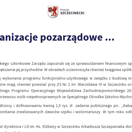
anizacje pozarządowe ...
neckiego członkowie Zarządu zapoznali się ze sprawozdaniem finansowym 
iększenia jej przychodów. W obradach uczestniczyła również księgowa spółk
ę wykonania programu funkcjonalno-użytkowego w związku z budową insta
czne mają również powstać przy ZS Nr 2 im. Warcisława IV w Szczecinku o
nalnego Programu Operacyjnego Województwa Zachodniopomorskiego 201
rzewozu osób niepełnosprawnych ze Specjalnego Ośrodka Szkolno-Wychowa
 Wrzosy i dofinasowaniu kwotą 1,5 tys. zł zadania publicznego pn.: „Ka
otkania zrealizowanych dawców szpiku i wolontariuszy. W tym roku odbę
 dyrektora I LO im. Ks. Elżbiety w Szczecinku Arkadiusza Szczepaniaka do