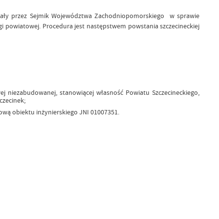
hwały przez Sejmik Województwa Zachodniopomorskiego w sprawie
rogi powiatowej. Procedura jest następstwem powstania szczecineckiej
ej niezabudowanej, stanowiącej własność Powiatu Szczecineckiego,
czecinek;
wą obiektu inżynierskiego JNI 01007351.