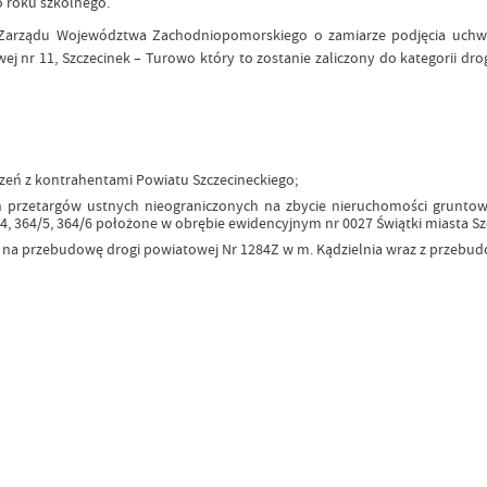
 roku szkolnego.
ą Zarządu Województwa Zachodniopomorskiego o zamiarze podjęcia uc
wej nr 11, Szczecinek – Turowo który to zostanie zaliczony do kategorii d
zeń z kontrahentami Powiatu Szczecineckiego;
h przetargów ustnych nieograniczonych na zbycie nieruchomości gruntow
4/4, 364/5, 364/6 położone w obrębie ewidencyjnym nr 0027 Świątki miasta Sz
na przebudowę drogi powiatowej Nr 1284Z w m. Kądzielnia wraz z przebudo