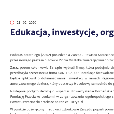
21 - 02 - 2020
Edukacja, inwestycje, org
Podczas ostatniego (20.02) posiedzenia Zarządu Powiatu Szczeci
przez nowego prezesa placówki Piotra Misztaka zmierzającymi do zw
Zaraz potem członkowie Zarządu wybrali firmę, która podejmie si
przedłożyła szczecinecka firma SANIT CALOR. Instalacje fotowoltai
będzie aplikował o dofinansowanie inwestycji w ramach Regio
autoryzowanego dealera, który dostarczy 9 osobowy samochód do p
Następnie podjęto decyzję o wsparciu Stowarzyszenia Borneńskie
Fundację Przeciwko Leukemii w zorganizowaniu ogólnopolskiego sp
Powiat Szczecinecki przekaże na ten cel 10 tys. zł.
W punkcie poświęconym edukacji członkowie Zarządu poparli pomysł