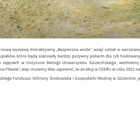
 nową wystawą interaktywną „Bezpieczna woda”, wziąć udział w warszta
korupiaków, które będą stanowiły bardzo pożywny pokarm dla ryb hodowanyc
h zajęciach w Instytucie Biologii Uniwersytetu Szczecińskiego, weźmie
 na Piławie”, więc możemy Was zapewnić, że atrakcji w CEEiRJ w roku 2022
ódzkiego Funduszu Ochrony Środowiska i Gospodarki Wodnej w Szczecinie, j