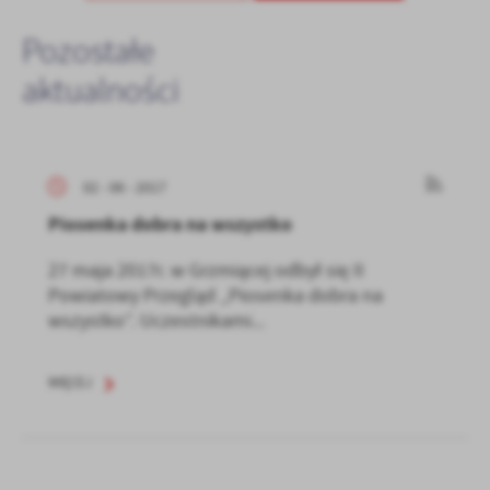
Pozostałe
aktualności
02 - 06 - 2017
Piosenka dobra na wszystko
27 maja 2017r. w Grzmiącej odbył się II
Powiatowy Przegląd „Piosenka dobra na
wszystko”. Uczestnikami...
WIĘCEJ