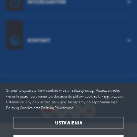
INTERESANTÓW
KONTAKT
Odwiedzin: 2240971
Strona korzysta z plików cookies w celu realizacji usług. Możesz określić
warunki przechowywania lub dostępu do plików cookies klikając przycisk
Online: 2
Ustawienia. Aby dowiedzieć się więcej zachęcamy do zapoznania się z
Polityką Cookies oraz Polityką Prywatności.
ZAPISZ WYBRANE
USTAWIENIA
ODRZUĆ WSZYSTKIE
Copyright by powiat.szczecinek.pl