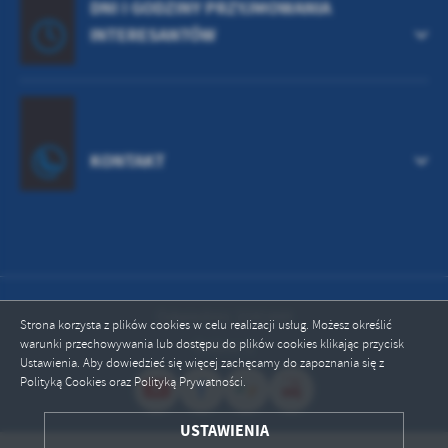
DNI I GODZINY PRZYJMOWANIA
INTERESANTÓW
KONTAKT
Odwiedzin: 2241449
Strona korzysta z plików cookies w celu realizacji usług. Możesz określić
warunki przechowywania lub dostępu do plików cookies klikając przycisk
Online: 1
Ustawienia. Aby dowiedzieć się więcej zachęcamy do zapoznania się z
Polityką Cookies oraz Polityką Prywatności.
ZAPISZ WYBRANE
USTAWIENIA