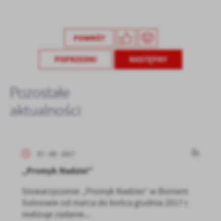
POWRÓT
POPRZEDNI
NASTĘPNY
Pozostałe
aktualności
07 - 08 - 2017
„Promyk Nadziei”
Stowarzyszenie „Promyk Nadziei” w Bornem
Sulinowie od marca do końca grudnia 2017 r.
realizuje zadanie...