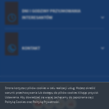
DNI I GODZINY PRZYJMOWANIA
INTERESANTÓW
KONTAKT
Odwiedzin: 2241352
Strona korzysta z plików cookies w celu realizacji usług. Możesz określić
warunki przechowywania lub dostępu do plików cookies klikając przycisk
Online: 7
Ustawienia. Aby dowiedzieć się więcej zachęcamy do zapoznania się z
Polityką Cookies oraz Polityką Prywatności.
ZAPISZ WYBRANE