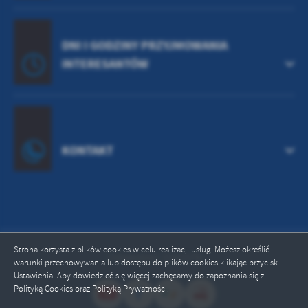
DNI I GODZINY PRZYJMOWANIA
INTERESANTÓW
KONTAKT
Strona korzysta z plików cookies w celu realizacji usług. Możesz określić
Odwiedzin: 2241579
warunki przechowywania lub dostępu do plików cookies klikając przycisk
Ustawienia. Aby dowiedzieć się więcej zachęcamy do zapoznania się z
Polityką Cookies oraz Polityką Prywatności.