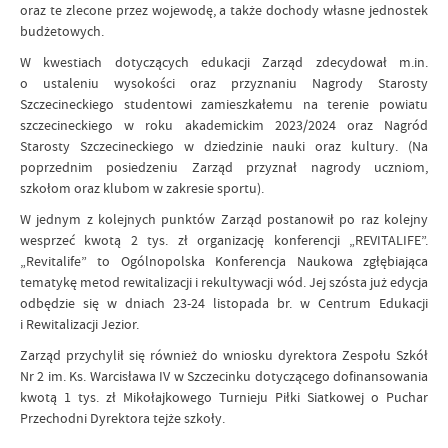
oraz te zlecone przez wojewodę, a także dochody własne jednostek
budżetowych.
W kwestiach dotyczących edukacji Zarząd zdecydował m.in.
o ustaleniu wysokości oraz przyznaniu Nagrody Starosty
Szczecineckiego studentowi zamieszkałemu na terenie powiatu
szczecineckiego w roku akademickim 2023/2024 oraz Nagród
Starosty Szczecineckiego w dziedzinie nauki oraz kultury. (Na
poprzednim posiedzeniu Zarząd przyznał nagrody uczniom,
szkołom oraz klubom w zakresie sportu).
W jednym z kolejnych punktów Zarząd postanowił po raz kolejny
wesprzeć kwotą 2 tys. zł organizację konferencji „REVITALIFE”.
„Revitalife” to Ogólnopolska Konferencja Naukowa zgłębiająca
tematykę metod rewitalizacji i rekultywacji wód. Jej szósta już edycja
odbędzie się w dniach 23-24 listopada br. w Centrum Edukacji
i Rewitalizacji Jezior.
Zarząd przychylił się również do wniosku dyrektora Zespołu Szkół
Nr 2 im. Ks. Warcisława IV w Szczecinku dotyczącego dofinansowania
kwotą 1 tys. zł Mikołajkowego Turnieju Piłki Siatkowej o Puchar
Przechodni Dyrektora tejże szkoły.