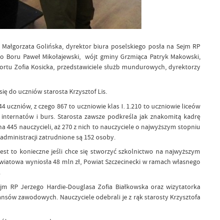
P Małgorzata Golińska, dyrektor biura poselskiego posła na Sejm RP
ego Boru Paweł Mikołajewski, wójt gminy Grzmiąca Patryk Makowski,
portu Zofia Kosicka, przedstawiciele służb mundurowych, dyrektorzy
się do uczniów starosta Krzysztof Lis.
4 uczniów, z czego 867 to uczniowie klas I. 1.210 to uczniowie liceów
 internatów i burs. Starosta zawsze podkreśla jak znakomitą kadrę
a 445 nauczycieli, aż 270 z nich to nauczyciele o najwyższym stopniu
dministracji zatrudnione są 152 osoby.
est to konieczne jeśli chce się stworzyć szkolnictwo na najwyższym
wiatowa wyniosła 48 mln zł, Powiat Szczecinecki w ramach własnego
.
Sejm RP Jerzego Hardie-Douglasa Zofia Białkowska oraz wizytatorka
nsów zawodowych. Nauczyciele odebrali je z rąk starosty Krzysztofa