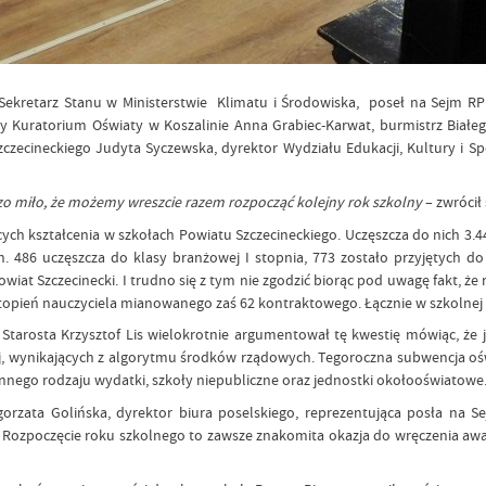
.: Sekretarz Stanu w Ministerstwie Klimatu i Środowiska, poseł na Sejm R
ry Kuratorium Oświaty w Koszalinie Anna Grabiec-Karwat, burmistrz Biał
zczecineckiego Judyta Syczewska, dyrektor Wydziału Edukacji, Kultury i S
dzo miło, że możemy wreszcie razem rozpocząć kolejny rok szkolny
– zwrócił 
ych kształcenia w szkołach Powiatu Szczecineckiego. Uczęszcza do nich 3.44
 486 uczęszcza do klasy branżowej I stopnia, 773 zostało przyjętych do
t Szczecinecki. I trudno się z tym nie zgodzić biorąc pod uwagę fakt, że n
pień nauczyciela mianowanego zaś 62 kontraktowego. Łącznie w szkolnej a
tarosta Krzysztof Lis wielokrotnie argumentował tę kwestię mówiąc, że j
ej, wynikających z algorytmu środków rządowych. Tegoroczna subwencja oś
 innego rodzaju wydatki, szkoły niepubliczne oraz jednostki okołooświatowe
łgorzata Golińska, dyrektor biura poselskiego, reprezentująca posła na 
 Rozpoczęcie roku szkolnego to zawsze znakomita okazja do wręczenia awa