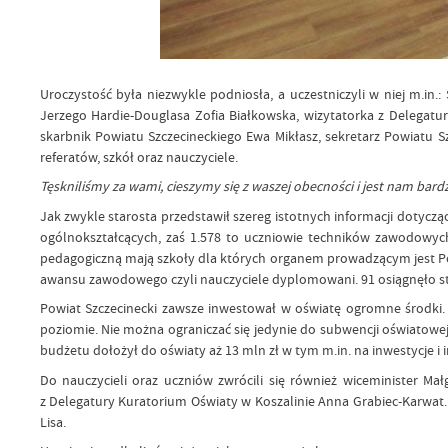
Uroczystość była niezwykle podniosła, a uczestniczyli w niej m.in
Jerzego Hardie-Douglasa Zofia Białkowska, wizytatorka z Delegatu
skarbnik Powiatu Szczecineckiego Ewa Mikłasz, sekretarz Powiatu S
referatów, szkół oraz nauczyciele.
Tęskniliśmy za wami, cieszymy się z waszej obecności i jest nam bar
Jak zwykle starosta przedstawił szereg istotnych informacji dotycząc
ogólnokształcących, zaś 1.578 to uczniowie techników zawodowych.
pedagogiczną mają szkoły dla których organem prowadzącym jest Powia
awansu zawodowego czyli nauczyciele dyplomowani. 91 osiągnęło sto
Powiat Szczecinecki zawsze inwestował w oświatę ogromne środki. S
poziomie. Nie można ograniczać się jedynie do subwencji oświatow
budżetu dołożył do oświaty aż 13 mln zł w tym m.in. na inwestycje i
Do nauczycieli oraz uczniów zwrócili się również wiceminister Ma
z Delegatury Kuratorium Oświaty w Koszalinie Anna Grabiec-Karwat.
Lisa.