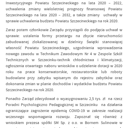
Inwestycyjnego Powiatu Szczecineckiego na lata 2020 – 2022,
uchwalenia zmiany wieloletniej prognozy finansowej Powiatu
Szczecineckiego na lata 2020 – 2032, a także zmiany uchwały w
sprawie uchwalenia budżetu Powiatu Szczecineckiego na rok 2020.
Zaraz potem członkowie Zarządu przystąpili do podjęcia uchwał w
sprawie: ustalenia formy przetargu na zbycie nieruchomości
zabudowanej zlokalizowanej w dzielnicy Świątki stanowiącej
własność Powiatu Szczecineckiego, uzgodnienia wprowadzenia
nowego zawodu w Technikum Zawodowym Nr 4 w Zespole Szkół
Technicznych w Szczecinku-technik chłodnictwa i klimatyzacji,
ogłoszenia otwartego naboru wniosków o udzielenie dotacji w 2020
roku na prace konserwatorskie, restauratorskie lub roboty
budowlane przy zabytku wpisanym do rejestru zabytków oraz
dokonania zmian w planie dochodów i wydatków budżetu Powiatu
Szczecineckiego na rok 2020.
Ponadto Zarząd zdecydował o wyasygnowaniu 2,5 tys. zł na rzecz
Poradni Psychologiczno Pedagogicznej w Szczecinku na działania
ograniczające zagrożenie epidemią COVID-19 w zakresie realizacji
wczesnego wspomagania rozwoju. Zapoznał się również z
wnioskiem prezesa spółki SM Sp. z o.o. w Bornem Sulinowie w