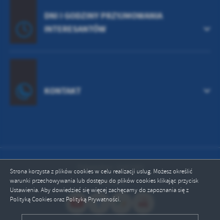
DNI I GODZINY PRZYJMOWANIA
INTERESANTÓW
KONTAKT
Odwiedzin: 2241583
Strona korzysta z plików cookies w celu realizacji usług. Możesz określić
warunki przechowywania lub dostępu do plików cookies klikając przycisk
Online: 1
Ustawienia. Aby dowiedzieć się więcej zachęcamy do zapoznania się z
Polityką Cookies oraz Polityką Prywatności.
ZAPISZ WYBRANE