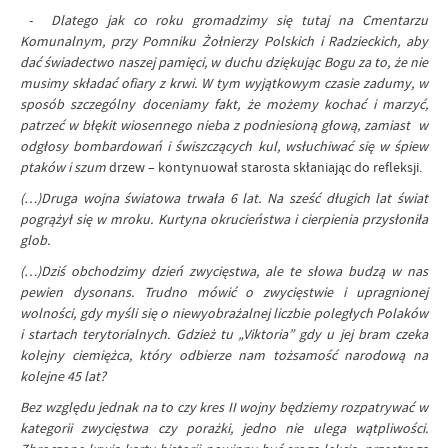
-
Dlatego jak co roku gromadzimy się tutaj na Cmentarzu
Komunalnym, przy Pomniku Żołnierzy Polskich i Radzieckich, aby
dać świadectwo naszej pamięci, w duchu dziękując Bogu za to, że nie
musimy składać ofiary z krwi. W tym wyjątkowym czasie zadumy, w
sposób szczególny doceniamy fakt, że możemy kochać i marzyć,
patrzeć w błękit wiosennego nieba z podniesioną głową, zamiast w
odgłosy bombardowań i świszczących kul, wsłuchiwać się w śpiew
ptaków i szum
drzew – kontynuował starosta skłaniając do refleksji.
(…)Druga wojna światowa trwała 6 lat. Na sześć długich lat świat
pogrążył się w mroku. Kurtyna okrucieństwa i cierpienia przysłoniła
glob.
(…)Dziś obchodzimy dzień zwycięstwa, ale te słowa budzą w nas
pewien dysonans. Trudno mówić o zwycięstwie i upragnionej
wolności, gdy myśli się o niewyobrażalnej liczbie poległych Polaków
i startach terytorialnych. Gdzież tu „Viktoria” gdy u jej bram czeka
kolejny ciemiężca, który odbierze nam tożsamość narodową na
kolejne 45 lat?
Bez względu jednak na to czy kres II wojny będziemy rozpatrywać w
kategorii zwycięstwa czy porażki, jedno nie ulega wątpliwości.