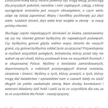
Zbroczone krwią karty historii powinny być srogą lekcją, przestrogą
dla przyszłych pokoleń, narodów i nimi rządzących. Lekcją, z której
wyciągnięcie wniosków jest naszym obowiązkiem, o czym wielu
zdaje się dzisiaj zapominać. Wojny i konflikty pochłonęły już zbyt
wiele ludzkich istnień, zbyt wiele krwi wsiąkło w ziemię - w naszą
polską również.
Słuchając często niepokojących doniesień ze świata, zastanawiamy
się czy my również gotowi bylibyśmy do największych poświęceń.
Czy bylibyśmy gotowi gdyby widmo wojny dotarło do naszych
granic, czy gotowi bylibyśmy oddać życie za ojczyznę? Przywołujemy
w myślach wszystkich poległych, bohaterów, którzy przed laty nie
wahali się ani chwili, którzy przelewali krew na wszystkich frontach i
w okupowanej Polsce. Myślimy o bestialsko zamordowanych,
deportowanych, o rodzinach przeżywających dramat rozstania,
cierpienia i śmierci. Myślimy o tych, którzy przeżyli, o tych, którzy
mogą dać świadectwo i opowiedzieć nam o czasach kiedy na sześć
długich lat piekło zawładnęło ziemią. Wam drodzy kombatanci i
weterani składamy dziś hołd i cześć za to co uczyniliście dla nas, za
to co uczyniliście dla Polski – naszej ojczyzny.