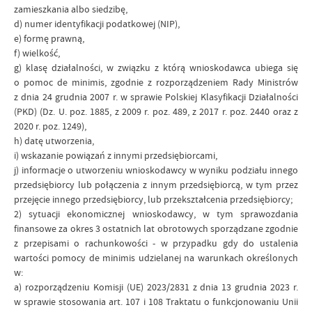
zamieszkania albo siedzibę,
d) numer identyfikacji podatkowej (NIP),
e) formę prawną,
f) wielkość,
g) klasę działalności, w związku z którą wnioskodawca ubiega się
o pomoc de minimis, zgodnie z rozporządzeniem Rady Ministrów
z dnia 24 grudnia 2007 r. w sprawie Polskiej Klasyfikacji Działalności
(PKD) (Dz. U. poz. 1885, z 2009 r. poz. 489, z 2017 r. poz. 2440 oraz z
2020 r. poz. 1249),
h) datę utworzenia,
i) wskazanie powiązań z innymi przedsiębiorcami,
j) informacje o utworzeniu wnioskodawcy w wyniku podziału innego
przedsiębiorcy lub połączenia z innym przedsiębiorcą, w tym przez
przejęcie innego przedsiębiorcy, lub przekształcenia przedsiębiorcy;
2) sytuacji ekonomicznej wnioskodawcy, w tym sprawozdania
finansowe za okres 3 ostatnich lat obrotowych sporządzane zgodnie
z przepisami o rachunkowości - w przypadku gdy do ustalenia
wartości pomocy de minimis udzielanej na warunkach określonych
w:
a) rozporządzeniu Komisji (UE) 2023/2831 z dnia 13 grudnia 2023 r.
w sprawie stosowania art. 107 i 108 Traktatu o funkcjonowaniu Unii