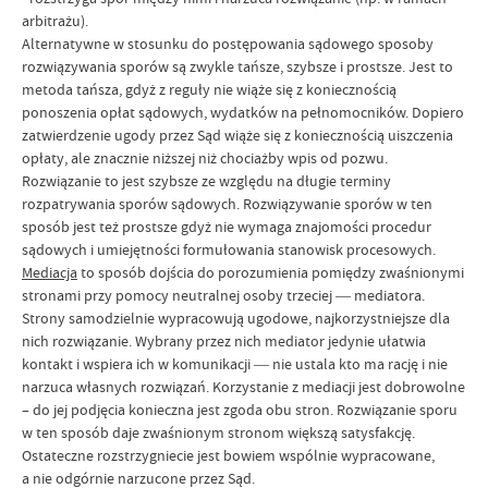
arbitrażu).
Alternatywne w stosunku do postępowania sądowego sposoby
rozwiązywania sporów
są zwykle tańsze, szybsze i prostsze. Jest to
metoda tańsza, gdyż z reguły nie wiąże się z koniecznością
ponoszenia opłat sądowych, wydatków na pełnomocników. Dopiero
zatwierdzenie ugody przez Sąd wiąże się z koniecznością uiszczenia
opłaty, ale znacznie niższej niż chociażby wpis od pozwu.
Rozwiązanie to jest szybsze ze względu na długie terminy
rozpatrywania sporów sądowych. Rozwiązywanie sporów w ten
sposób jest też prostsze
gdyż nie wymaga znajomości procedur
sądowych i umiejętności formułowania stanowisk procesowych.
Mediacja
to sposób dojścia do porozumienia pomiędzy zwaśnionymi
stronami przy pomocy neutralnej osoby trzeciej ― mediatora.
Strony samodzielnie wypracowują ugodowe, najkorzystniejsze dla
nich rozwiązanie. Wybrany przez nich mediator jedynie ułatwia
kontakt i wspiera ich w komunikacji ― nie ustala kto ma rację i nie
narzuca własnych rozwiązań. Korzystanie z mediacji jest dobrowolne
– do jej podjęcia konieczna jest zgoda obu stron. Rozwiązanie sporu
w ten sposób daje zwaśnionym stronom większą satysfakcję.
Ostateczne rozstrzygniecie jest bowiem wspólnie wypracowane,
a nie odgórnie narzucone przez Sąd.