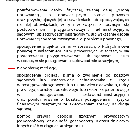
poinformowanie osoby fizycznej, zwanej dalej „osobą
uprawnioną”, o obowiązującym stanie prawnym
oraz przysługujących jej uprawnieniach lub spoczywających
na niej obowiązkach, w tym w związku z toczącym się
postępowaniem przygotowawczym, administracyjnym,
sądowym lub sądowoadministracyjnym, lub wskazanie osobie
uprawnionej sposobu rozwiązania jej problemu prawnego,
sporządzenie projektu pisma w sprawach, o których mowa
powyżej z wyłączeniem pism procesowych w toczącym się
postępowaniu przygotowawczym lub sądowym i pism
w toczącym się postępowaniu sądowoadministracyjnym,
nieodpłatną mediację,
sporządzenie projektu pisma o zwolnienie od kosztów
sądowych lub ustanowienie pełnomocnika z urzędu
w postępowaniu sądowym lub ustanowienie adwokata, radcy
prawnego, doradcy podatkowego lub rzecznika patentowego
w postępowaniu sądowoadministracyjnym
oraz poinformowanie o kosztach postępowania i ryzyku
finansowym związanym ze skierowaniem sprawy na drogę
sądową,
pomoc prawną osobom fizycznym prowadzącym
jednoosobową działalność gospodarczą niezatrudniającym
innych osób w ciągu ostatniego roku.