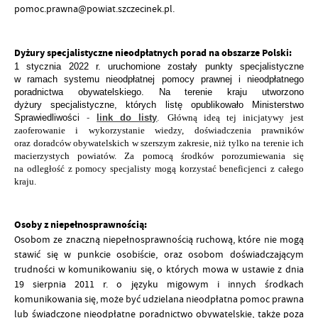
pomoc.prawna@powiat.szczecinek.pl.
Dyżury specjalistyczne nieodpłatnych porad na obszarze Polski:
1 stycznia
2022 r. uruchomione zostały punkty specjalistyczne
w ramach systemu nieodpłatnej pomocy
prawnej i nieodpłatnego
poradnictwa obywatelskiego. Na terenie kraju utworzono
dyżury
specjalistyczne, których listę opublikowało Ministerstwo
Sprawiedliwości
-
link do listy
.
Główną ideą tej inicjatywy jest
zaoferowanie i wykorzystanie wiedzy, doświadczenia prawników
oraz doradców obywatelskich w szerszym zakresie, niż tylko na terenie ich
macierzystych powiatów. Za pomocą środków porozumiewania się
na odległość z pomocy specjalisty mogą korzystać beneficjenci z całego
kraju.
Osoby z niepełnosprawnością:
Osobom ze znaczną niepełnosprawnością ruchową, które nie mogą
stawić się w punkcie osobiście, oraz osobom doświadczającym
trudności w komunikowaniu się, o których mowa w ustawie z dnia
19 sierpnia 2011 r. o języku migowym i innych środkach
komunikowania się, może być udzielana nieodpłatna pomoc prawna
lub świadczone nieodpłatne poradnictwo obywatelskie, także poza