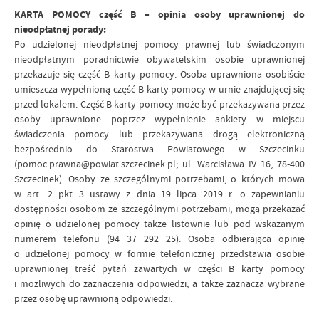
KARTA POMOCY część B – opinia osoby uprawnionej do
nieodpłatnej porady:
Po udzielonej nieodpłatnej pomocy prawnej lub świadczonym
nieodpłatnym poradnictwie obywatelskim osobie uprawnionej
przekazuje się część B karty pomocy. Osoba uprawniona osobiście
umieszcza wypełnioną część B karty pomocy w urnie znajdującej się
przed lokalem. Część B karty pomocy może być przekazywana przez
osoby uprawnione poprzez wypełnienie ankiety w miejscu
świadczenia pomocy lub przekazywana drogą elektroniczną
bezpośrednio do Starostwa Powiatowego w Szczecinku
(pomoc.prawna@powiat.szczecinek.pl; ul. Warcisława IV 16, 78-400
Szczecinek). Osoby ze szczególnymi potrzebami, o których mowa
w art. 2 pkt 3 ustawy z dnia 19 lipca 2019 r. o zapewnianiu
dostępności osobom ze szczególnymi potrzebami, mogą przekazać
opinię o udzielonej pomocy także listownie lub pod wskazanym
numerem telefonu (94 37 292 25). Osoba odbierająca opinię
o udzielonej pomocy w formie telefonicznej przedstawia osobie
uprawnionej treść pytań zawartych w części B karty pomocy
i możliwych do zaznaczenia odpowiedzi, a także zaznacza wybrane
przez osobę uprawnioną odpowiedzi.