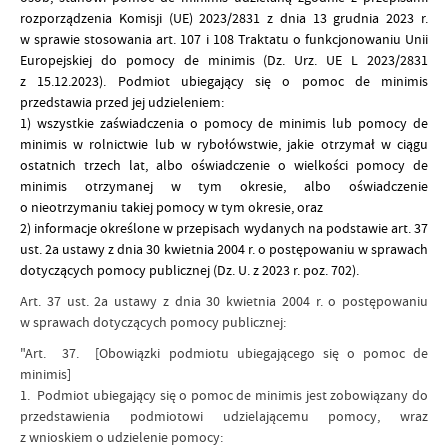
rozporządzenia Komisji (UE) 2023/2831 z dnia 13 grudnia 2023 r.
w sprawie stosowania art. 107 i 108 Traktatu o funkcjonowaniu Unii
Europejskiej do pomocy de minimis (Dz. Urz. UE L 2023/2831
z 15.12.2023). Podmiot ubiegający się o pomoc de minimis
przedstawia przed jej udzieleniem:
1) wszystkie zaświadczenia o pomocy de minimis lub pomocy de
minimis w rolnictwie lub w rybołówstwie, jakie otrzymał w ciągu
ostatnich trzech lat, albo oświadczenie o wielkości pomocy de
minimis otrzymanej w tym okresie, albo oświadczenie
o nieotrzymaniu takiej pomocy w tym okresie, oraz
2) informacje określone w przepisach wydanych na podstawie art. 37
ust. 2a ustawy z dnia 30 kwietnia 2004 r. o postępowaniu w sprawach
dotyczących pomocy publicznej (Dz. U. z 2023 r. poz. 702).
Art. 37 ust. 2a ustawy z dnia 30 kwietnia 2004 r. o postępowaniu
w sprawach dotyczących pomocy publicznej:
"Art. 37.
[Obowiązki podmiotu ubiegającego się o pomoc de
minimis]
1. Podmiot ubiegający się o pomoc de minimis jest zobowiązany do
przedstawienia podmiotowi udzielającemu pomocy, wraz
z wnioskiem o udzielenie pomocy: