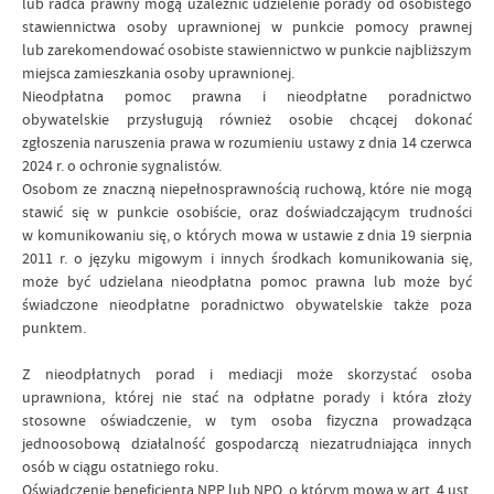
lub radca prawny mogą uzależnić udzielenie porady od osobistego
stawiennictwa osoby uprawnionej w punkcie pomocy prawnej
lub zarekomendować osobiste stawiennictwo w punkcie najbliższym
miejsca zamieszkania osoby uprawnionej.
Nieodpłatna pomoc prawna i nieodpłatne poradnictwo
obywatelskie przysługują również osobie chcącej dokonać
zgłoszenia naruszenia prawa w rozumieniu ustawy z dnia 14 czerwca
2024 r. o ochronie sygnalistów.
Osobom ze znaczną niepełnosprawnością ruchową, które nie mogą
stawić się w punkcie osobiście, oraz doświadczającym trudności
w komunikowaniu się, o których mowa w ustawie z dnia 19 sierpnia
2011 r. o języku migowym i innych środkach komunikowania się,
może być udzielana nieodpłatna pomoc prawna lub może być
świadczone nieodpłatne poradnictwo obywatelskie także poza
punktem.
Z nieodpłatnych porad i mediacji może skorzystać osoba
uprawniona, której nie stać na odpłatne porady i która złoży
stosowne oświadczenie, w tym osoba fizyczna prowadząca
jednoosobową działalność gospodarczą niezatrudniająca innych
osób w ciągu ostatniego roku.
Oświadczenie beneficjenta NPP lub NPO, o którym mowa w art. 4 ust.