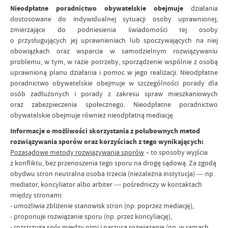
Nieodpłatne poradnictwo obywatelskie obejmuje
działania
dostosowane do indywidualnej sytuacji osoby uprawnionej,
zmierzające do podniesienia świadomości tej osoby
o przysługujących jej uprawnieniach lub spoczywających na niej
obowiązkach oraz wsparcia w samodzielnym rozwiązywaniu
problemu, w tym, w razie potrzeby, sporządzenie wspólnie z osobą
uprawnioną planu działania i pomoc w jego realizacji. Nieodpłatne
poradnictwo obywatelskie obejmuje w szczególności porady dla
osób zadłużonych i porady z zakresu spraw mieszkaniowych
oraz zabezpieczenia społecznego. Nieodpłatne poradnictwo
obywatelskie obejmuje również nieodpłatną mediację.
Informacje o możliwości skorzystania z polubownych metod
rozwiązywania sporów oraz korzyściach z tego wynikających:
Pozasądowe metody rozwiązywania sporów
– to sposoby wyjścia
z konfliktu, bez przenoszenia tego sporu na drogę sądową. Za zgodą
obydwu stron neutralna osoba trzecia (niezależna instytucja) ― np.
mediator, koncyliator albo arbiter ― pośredniczy w kontaktach
między stronami:
- umożliwia zbliżenie stanowisk stron (np. poprzez mediację),
- proponuje rozwiązanie sporu (np. przez koncyliację),
- rozstrzyga spór między nimi i narzuca rozwiązanie (np. w ramach