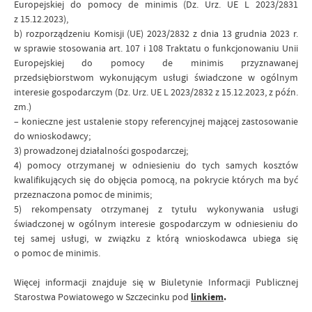
Europejskiej do pomocy de minimis (Dz. Urz. UE L 2023/2831
z 15.12.2023),
b) rozporządzeniu Komisji (UE) 2023/2832 z dnia 13 grudnia 2023 r.
w sprawie stosowania art. 107 i 108 Traktatu o funkcjonowaniu Unii
Europejskiej do pomocy de minimis przyznawanej
przedsiębiorstwom wykonującym usługi świadczone w ogólnym
interesie gospodarczym (Dz. Urz. UE L 2023/2832 z 15.12.2023, z późn.
zm.)
– konieczne jest ustalenie stopy referencyjnej mającej zastosowanie
do wnioskodawcy;
3) prowadzonej działalności gospodarczej;
4) pomocy otrzymanej w odniesieniu do tych samych kosztów
kwalifikujących się do objęcia pomocą, na pokrycie których ma być
przeznaczona pomoc de minimis;
5) rekompensaty otrzymanej z tytułu wykonywania usługi
świadczonej w ogólnym interesie gospodarczym w odniesieniu do
tej samej usługi, w związku z którą wnioskodawca ubiega się
o pomoc de minimis.
Więcej informacji znajduje się w Biuletynie Informacji Publicznej
Starostwa Powiatowego w Szczecinku pod
linkiem
.