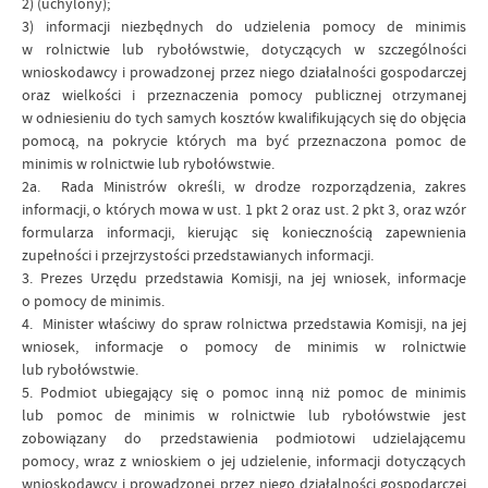
2) (uchylony);
3) informacji niezbędnych do udzielenia pomocy de minimis
w rolnictwie lub rybołówstwie, dotyczących w szczególności
wnioskodawcy i prowadzonej przez niego działalności gospodarczej
oraz wielkości i przeznaczenia pomocy publicznej otrzymanej
w odniesieniu do tych samych kosztów kwalifikujących się do objęcia
pomocą, na pokrycie których ma być przeznaczona pomoc de
minimis w rolnictwie lub rybołówstwie.
2a. Rada Ministrów określi, w drodze rozporządzenia, zakres
informacji, o których mowa w ust. 1 pkt 2 oraz ust. 2 pkt 3, oraz wzór
formularza informacji, kierując się koniecznością zapewnienia
zupełności i przejrzystości przedstawianych informacji.
3. Prezes Urzędu przedstawia Komisji, na jej wniosek, informacje
o pomocy de minimis.
4. Minister właściwy do spraw rolnictwa przedstawia Komisji, na jej
wniosek, informacje o pomocy de minimis w rolnictwie
lub rybołówstwie.
5. Podmiot ubiegający się o pomoc inną niż pomoc de minimis
lub pomoc de minimis w rolnictwie lub rybołówstwie jest
zobowiązany do przedstawienia podmiotowi udzielającemu
pomocy, wraz z wnioskiem o jej udzielenie, informacji dotyczących
wnioskodawcy i prowadzonej przez niego działalności gospodarczej