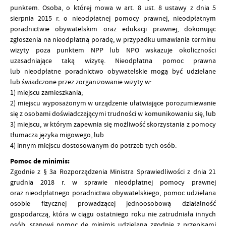
punktem. Osoba, o której mowa w art. 8 ust. 8 ustawy z dnia 5
sierpnia 2015 r. o nieodpłatnej pomocy prawnej, nieodpłatnym
poradnictwie obywatelskim oraz edukacji prawnej, dokonując
zgłoszenia na nieodpłatną poradę, w przypadku umawiania terminu
wizyty poza punktem NPP lub NPO wskazuje okoliczności
uzasadniające taką wizytę. Nieodpłatna pomoc prawna
lub nieodpłatne poradnictwo obywatelskie mogą być udzielane
lub świadczone przez zorganizowanie wizyty w:
1) miejscu zamieszkania;
2) miejscu wyposażonym w urządzenie ułatwiające porozumiewanie
się z osobami doświadczającymi trudności w komunikowaniu się, lub
3) miejscu, w którym zapewnia się możliwość skorzystania z pomocy
tłumacza języka migowego, lub
4) innym miejscu dostosowanym do potrzeb tych osób.
Pomoc de minimis:
Zgodnie z § 3a Rozporządzenia Ministra Sprawiedliwości z dnia 21
grudnia 2018 r. w sprawie nieodpłatnej pomocy prawnej
oraz nieodpłatnego poradnictwa obywatelskiego,
pomoc udzielana
osobie fizycznej prowadzącej jednoosobową działalność
gospodarczą, która w ciągu ostatniego roku nie zatrudniała innych
osób, stanowi pomoc de minimis udzielaną zgodnie z przepisami