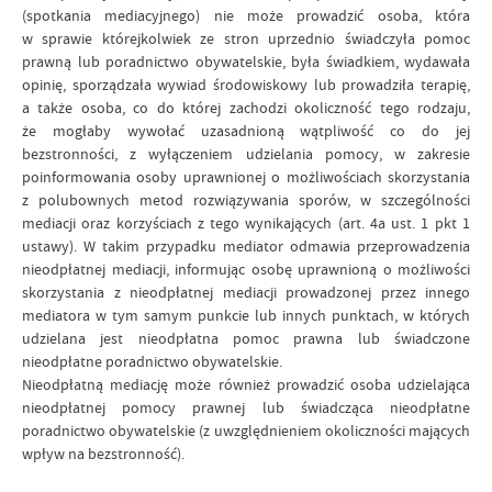
(spotkania mediacyjnego) nie może prowadzić osoba, która
w sprawie którejkolwiek ze stron uprzednio świadczyła pomoc
prawną lub poradnictwo obywatelskie, była świadkiem, wydawała
opinię, sporządzała wywiad środowiskowy lub prowadziła terapię,
a także osoba, co do której zachodzi okoliczność tego rodzaju,
że mogłaby wywołać uzasadnioną wątpliwość co do jej
bezstronności, z wyłączeniem udzielania pomocy, w zakresie
poinformowania osoby uprawnionej o możliwościach skorzystania
z polubownych metod rozwiązywania sporów, w szczególności
mediacji oraz korzyściach z tego wynikających (art. 4a ust. 1 pkt 1
ustawy). W takim przypadku mediator odmawia przeprowadzenia
nieodpłatnej mediacji, informując osobę uprawnioną o możliwości
skorzystania z nieodpłatnej mediacji prowadzonej przez innego
mediatora w tym samym punkcie lub innych punktach, w których
udzielana jest nieodpłatna pomoc prawna lub świadczone
nieodpłatne poradnictwo obywatelskie.
Nieodpłatną mediację może również prowadzić osoba udzielająca
nieodpłatnej pomocy prawnej lub świadcząca nieodpłatne
poradnictwo obywatelskie (z uwzględnieniem okoliczności mających
wpływ na bezstronność).