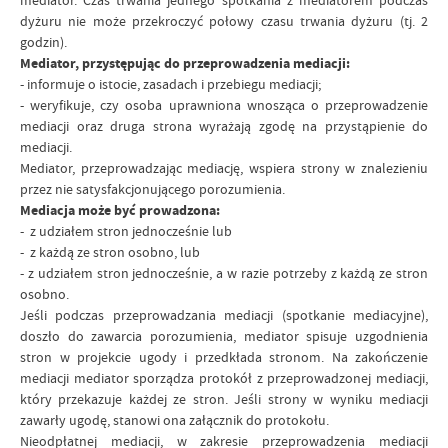
mediator. Czas trwania jednego spotkania z mediatorem podczas
dyżuru nie może przekroczyć połowy czasu trwania dyżuru (tj. 2
godzin).
Mediator, przystępując do przeprowadzenia mediacji:
- informuje o istocie, zasadach i przebiegu mediacji;
- weryfikuje, czy osoba uprawniona wnosząca o przeprowadzenie
mediacji oraz druga strona wyrażają zgodę na przystąpienie do
mediacji.
Mediator, przeprowadzając mediację, wspiera strony w znalezieniu
przez nie satysfakcjonującego porozumienia.
Mediacja może być prowadzona:
- z udziałem stron jednocześnie lub
- z każdą ze stron osobno, lub
- z udziałem stron jednocześnie, a w razie potrzeby z każdą ze stron
osobno.
Jeśli podczas przeprowadzania mediacji (spotkanie mediacyjne),
doszło do zawarcia porozumienia, mediator spisuje uzgodnienia
stron w projekcie ugody i przedkłada stronom. Na zakończenie
mediacji mediator sporządza protokół z przeprowadzonej mediacji,
który przekazuje każdej ze stron. Jeśli strony w wyniku mediacji
zawarły ugodę, stanowi ona załącznik do protokołu.
Nieodpłatnej mediacji, w zakresie przeprowadzenia mediacji