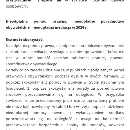
przetwarzaniem znajduje się w zakładce
"Ochrona danych
osobowych"
.
Nieodpłatna pomoc prawna, nieodpłatne poradnictwo
obywatelskie i nieodpłatna mediacja w 2026 r.
Kto może skorzystać:
Nieodpłatna pomoc prawna, nieodpłatne poradnictwo obywatelskie
i nieodpłatna mediacja przysługują osobie uprawnionej, która nie
jest w stanie ponieść kosztów odpłatnej pomocy prawnej
i poradnictwa obywatelskiego.
Porady co do zasady udzielane są w punktach nieodpłatnych porad
prawnych i obywatelskich podczas dyżuru w dwóch formach: 1)
poprzez skorzystanie z porady w punkcie w trybie stacjonarnym
(osobiście); 2) poprzez skorzystanie z porady za pośrednictwem
środków porozumiewania się na odległość. W przypadku
stwierdzenia, że przedstawiony przez osobę uprawnioną problem
nie może być rozwiązany w całości lub w części poprzez udzielenie
nieodpłatnej pomocy prawnej z wykorzystaniem środków
porozumiewania się na odległość z uwagi na konieczność
przeprowadzenia bezpośredniej analizy dokumentów, adwokat