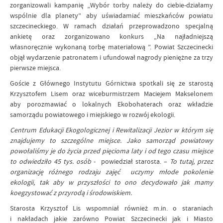
zorganizowali kampanię „Wybór torby należy do ciebie-działamy
wspólnie dla planety” aby uświadamiać mieszkańców powiatu
szczecineckiego. W ramach działań przeprowadzono specjalną
ankietę oraz zorganizowano konkurs „Na najładniejszą
własnoręcznie wykonaną torbę materiałową ”. Powiat Szczecinecki
objął wydarzenie patronatem i ufundował nagrody pieniężne za trzy
pierwsze miejsca.
Goście z Głównego Instytutu Górnictwa spotkali się ze starostą
Krzysztofem Lisem oraz wiceburmistrzem Maciejem Makselonem
aby porozmawiać o lokalnych Ekobohaterach oraz wkładzie
samorządu powiatowego i miejskiego w rozwój ekologii.
Centrum Edukacji Ekogologicznej i Rewitalizacji Jezior w którym się
znajdujemy to szczególne miejsce. Jako samorząd powiatowy
powołaliśmy je do życia przed pięcioma laty i od tego czasu miejsce
to odwiedziło 45 tys. osób
- powiedział starosta. –
To tutaj, przez
organizację różnego rodzaju zajęć uczymy młode pokolenie
ekologii, tak aby w przyszłości to ono decydowało jak mamy
koegzystować z przyrodą i środowiskiem.
Starosta Krzysztof Lis wspomniał również m.in. o staraniach
i nakładach jakie zarówno Powiat Szczecinecki jak i Miasto