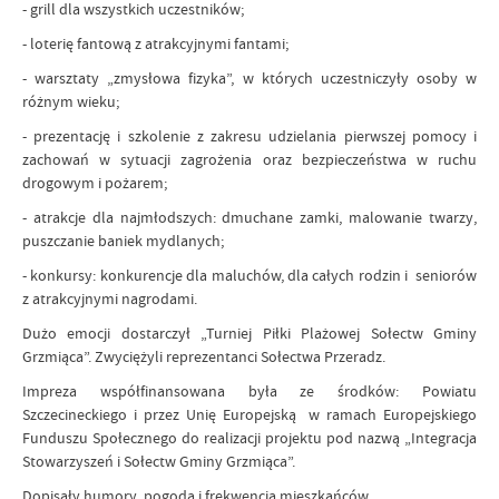
- grill dla wszystkich uczestników;
- loterię fantową z atrakcyjnymi fantami;
- warsztaty „zmysłowa fizyka”, w których uczestniczyły osoby w
różnym wieku;
- prezentację i szkolenie z zakresu udzielania pierwszej pomocy i
zachowań w sytuacji zagrożenia oraz bezpieczeństwa w ruchu
drogowym i pożarem;
- atrakcje dla najmłodszych: dmuchane zamki, malowanie twarzy,
puszczanie baniek mydlanych;
- konkursy: konkurencje dla maluchów, dla całych rodzin i seniorów
z atrakcyjnymi nagrodami.
Dużo emocji dostarczył „Turniej Piłki Plażowej Sołectw Gminy
Grzmiąca”. Zwyciężyli reprezentanci Sołectwa Przeradz.
Impreza współfinansowana była ze środków: Powiatu
Szczecineckiego i przez Unię Europejską w ramach Europejskiego
Funduszu Społecznego do realizacji projektu pod nazwą „Integracja
Stowarzyszeń i Sołectw Gminy Grzmiąca”.
Dopisały humory, pogoda i frekwencja mieszkańców.